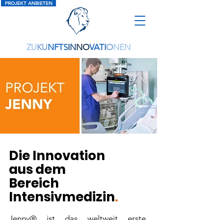
PROJEKT ANBIETEN
ZU
KU
NFTS
IN
NO
VATI
O
NEN
Die Innovation
aus dem
Bereich
Intensivmedizin
.
Jenny® ist das weltweit erste